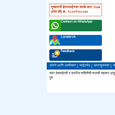
मुख्यमंत्री हेल्पलाईनवर संपर्क करा: 24x7
(टोल फ्री) क्र.: 18001208040
Connect on WhatsApp
Locate Us
Feedback
धोरणे आणि अस्वीकार
साईटमॅप
वापरसुलभता
म
सदर वेबसाईटची व यावरील माहितीची मालकी सहकार आयुक्त 
पुणे