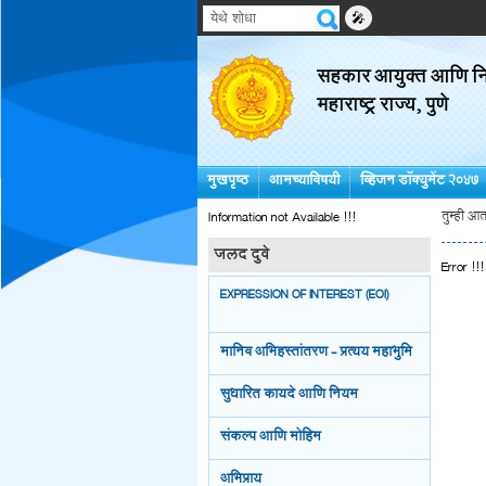
🎤
सहकार आयुक्त आणि निब
महाराष्ट्र राज्य, पुणे
मुखपृष्ठ
आमच्याविषयी
व्हिजन डॉक्युमेंट २०४७
Information not Available !!!
तुम्ही आत
जलद दुवे
Error !!!
EXPRESSION OF INTEREST (EOI)
मानिव अभिहस्तांतरण - प्रत्यय महाभुमि
सुधारित कायदे आणि नियम
संकल्प आणि मोहिम
अभिप्राय