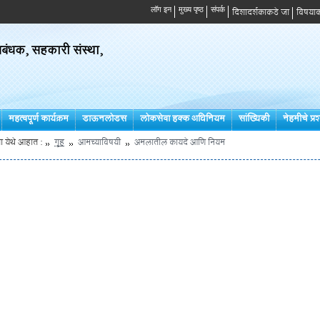
दिशादर्शकाकडे जा
विषयाक
ंधक, सहकारी संस्था,
महत्वपूर्ण कार्यक्रम
डाऊनलोडस
लोकसेवा हक्क अधिनियम
सांख्यिकी
नेहमीचे प्रश
ा येथे आहात :
गृह
आमच्याविषयी
अमलातील कायदे आणि नियम