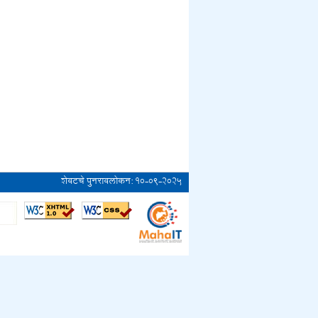
शेवटचे पुनरावलोकन:
१०-०९-२०२५