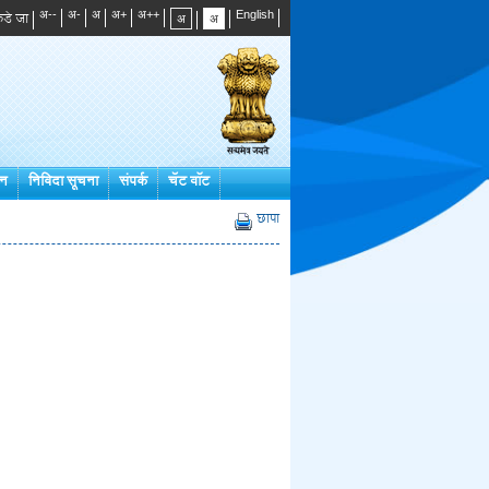
डे जा
्न
निविदा सूचना
संपर्क
चॅट बॉट
छापा