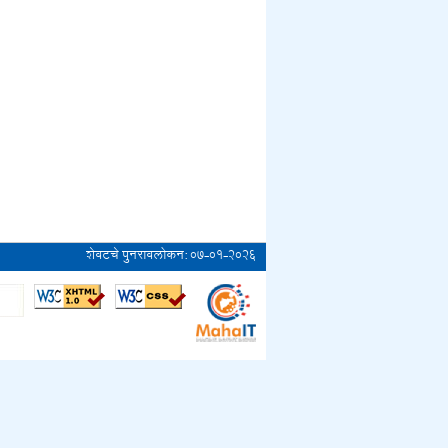
शेवटचे पुनरावलोकन:
०७-०१-२०२६