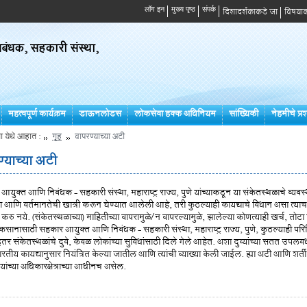
दिशादर्शकाकडे जा
विषयाक
ंधक, सहकारी संस्था,
महत्वपूर्ण कार्यक्रम
डाऊनलोडस
लोकसेवा हक्क अधिनियम
सांख्यिकी
नेहमीचे प्रश
ा येथे आहात :
गृह
वापरण्याच्या अटी
्याच्या अटी
युक्त आणि निबंधक - सहकारी संस्था, महाराष्ट्र राज्य, पुणे यांच्याकडून या संकेतस्थळाचे व्यव
 आणि वर्तमानतेची खात्री करून घेण्यात आलेली आहे, तरी कुठल्याही कायद्याचे विधान असा त्या
रु नये. (संकेतस्थळाच्या) माहितीच्या वापरामुळे/न वापरल्यामुळे, झालेल्या कोणत्याही खर्च, तोटा क
ुकसानासाठी सहकार आयुक्त आणि निबंधक - सहकारी संस्था, महाराष्ट्र राज्य, पुणे, कुठल्याही पर
इतर संकेतस्थळांचे दुवे, केवळ लोकांच्या सुविधांसाठी दिले गेले आहेत. अशा दुव्यांच्या सतत उ
भारतीय कायद्यानुसार नियंत्रित केल्या जातील आणि त्यांची व्याख्या केली जाईल. ह्या अटी आणि शर्ती
यांच्या अधिकारक्षेत्राच्या आधीनच असेल.