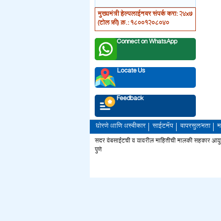
मुख्यमंत्री हेल्पलाईनवर संपर्क करा: 24x7
(टोल फ्री) क्र.: 18001208040
Connect on WhatsApp
Locate Us
Feedback
धोरणे आणि अस्वीकार
साईटमॅप
वापरसुलभता
म
सदर वेबसाईटची व यावरील माहितीची मालकी सहकार आयुक्त 
पुणे