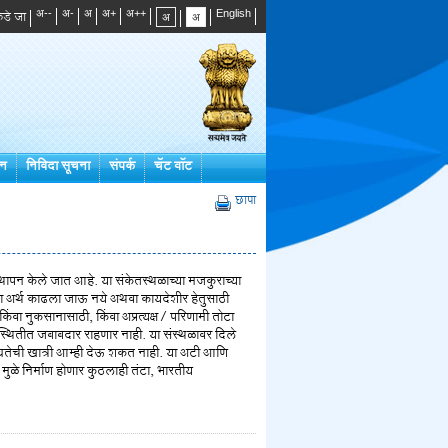
डे जा
्न
निविदा सूचना
संपर्क
चॅट बॉट
छापा
स्थापन केले जात आहे. या संकेतस्थळाच्या मजकुराच्या
चा अर्थ काढला जाऊ नये अथवा कायदेशीर हेतुसाठी
िंवा नुकसानासाठी, किंवा अप्रत्यक्ष / परिणामी तोटा
िस्थितीत जबाबदार राहणार नाही. या संस्थळावर दिले
पलबधतेची खात्री आम्ही देऊ शकत नाही. या अटी आणि
 मुळे निर्माण होणार कुठलाही तंटा, भारतीय