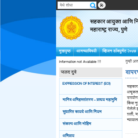
🎤
सहकार आयुक्त आणि निब
महाराष्ट्र राज्य, पुणे
मुखपृष्ठ
आमच्याविषयी
व्हिजन डॉक्युमेंट २०४७
Information not Available !!!
तुम्ही आत
वापरण
जलद दुवे
EXPRESSION OF INTEREST (EOI)
सहकार आ
अचूकता
उपयोग क
मानिव अभिहस्तांतरण - प्रत्यय महाभुमि
किंवा न
गेलेले 
सुधारित कायदे आणि नियम
शर्ती, 
न्यायाल
संकल्प आणि मोहिम
अभिप्राय