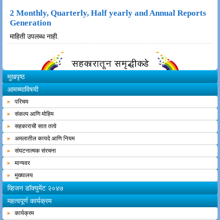
2 Monthly, Quarterly, Half yearly and Annual Reports
Generation
माहिती उपलब्ध नाही.
मुखपृष्ठ
आमच्याविषयी
परिचय
संकल्प आणि मोहिम
सहकाराची सात तत्वे
अमलातील कायदे आणि नियम
संघटनात्मक संरचना
मान्यवर
मुख्यालय
व्हिजन डॉक्युमेंट २०४७
महत्वपूर्ण कार्यक्रम
कार्यक्रम