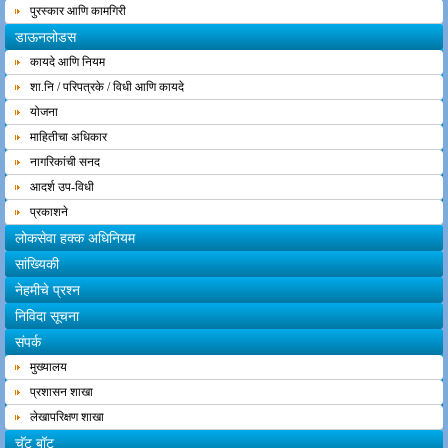
पुरस्कार आणि कामगिरी
डाऊनलोडस
कायदे आणि नियम
शा.नि / परिपत्रके / विधी आणि कायदे
योजना
माहितीचा अधिकार
नागरिकांची सनद
आदर्श उप-विधी
प्रकाशने
लोकसेवा हक्क अधिनियम
सांख्यिकी
नेहमीचे प्रश्न
निविदा सूचना
संपर्क
मुख्यालय
प्रशासन शाखा
लेखापरिक्षण शाखा
चॅट बॉट