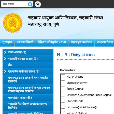
🎤
सहकार आयुक्त आणि निबंधक, सहकारी संस्था,
महाराष्ट्र राज्य, पुणे
मुखपृष्ठ
आमच्याविषयी
व्हिजन डॉक्युमेंट २०४७
महत्वपूर्ण कार्यक्रम
डाऊनलोडस
B - 1 : Dairy Unions
राज्य आढावा
(3)
सहकारी चळवळ आढावा
(3)
बँक
Parameters
प्राथमिक कृषी पत संस्था
(9)
No. of Unions
महाराष्ट्र राज्य सहकारी पणन महासंघ
लिमिटेड
Membership (00)
Share Capital
महाराष्ट्र राज्य सहकारी कापूस उत्पादक
विपणन महासंघ लिमिटेड
Of which Government Share Capital
मत्स्योद्योग सोसायटीज
Owned funds
सहकारी तेल-बियाणे उत्पादक महासंघ
Borrowings Outstanding
लिमिटेड
Working Capital