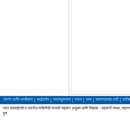
धोरणे आणि अस्वीकार
साईटमॅप
वापरसुलभता
मदत
पत्ता
वापरण्याच्या अटी
दर्शक
सदर वेबसाईटची व यावरील माहितीची मालकी सहकार आयुक्त आणि निबंधक - सहकारी संस्था, महाराष्ट्
पुणे