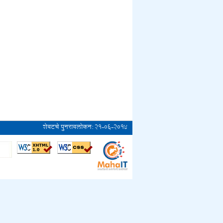
शेवटचे पुनरावलोकन:
२१-०६-२०१४