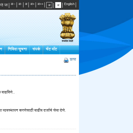
डे जा
्न
निविदा सूचना
संपर्क
चॅट बॉट
छापा
 वाढविणे..
ा व्यवस्थापन करणेसाठी वाढीव दर्जाचे सेवा देणे.