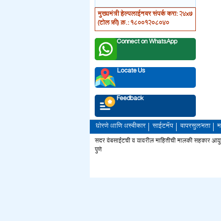
मुख्यमंत्री हेल्पलाईनवर संपर्क करा: 24x7
(टोल फ्री) क्र.: 18001208040
Connect on WhatsApp
Locate Us
Feedback
धोरणे आणि अस्वीकार
साईटमॅप
वापरसुलभता
म
सदर वेबसाईटची व यावरील माहितीची मालकी सहकार आयुक्त 
पुणे