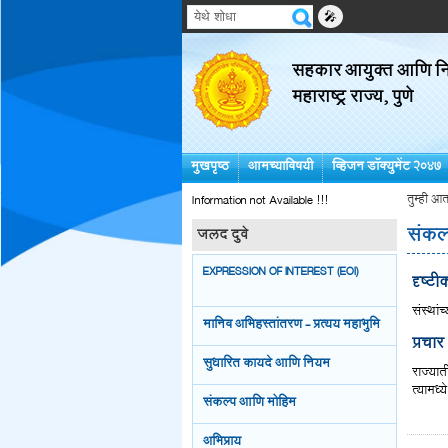
🎤
सहकार आयुक्त आणि निब
महाराष्ट्र राज्य, पुणे
मुखपृष्ठ
आमच्याविषयी
व्हिजन डॉक्युमेंट २०४७
Information not Available !!!
तुम्ही आत
संकल
जलद दुवे
EXPRESSION OF INTEREST (EOI)
दृष्टी
संस्थां
मानिव अभिहस्तांतरण - प्रत्यय महाभुमि
प्रचार
सुधारित कायदे आणि नियम
राज्यात
त्यामध्
संकल्प आणि मोहिम
अभिप्राय