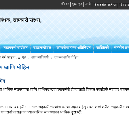
दिशादर्शकाकडे जा
विषयाक
ंधक, सहकारी संस्था,
महत्वपूर्ण कार्यक्रम
डाऊनलोडस
लोकसेवा हक्क अधिनियम
सांख्यिकी
नेहमीचे प्रश
ा येथे आहात :
गृह
आमच्याविषयी
संकल्प आणि मोहिम
्प आणि मोहिम
कोन
च्या आर्थिक सशक्तपणा आणि आर्थिकदृष्टया स्वावलंबी होण्यासाठी विकास कार्यातर्फे सहकार चळवळ
ील ग्रामीण व शहरी भागातील सहकारी संस्थांना त्यांचा उद्देश व हेतु साध्य करणेकरीता सहकारी संस्थ
ये सभासदांचा सहभाग व्यावसायिक व्यवस्थापन आर्थिक दूरदृष्टी..