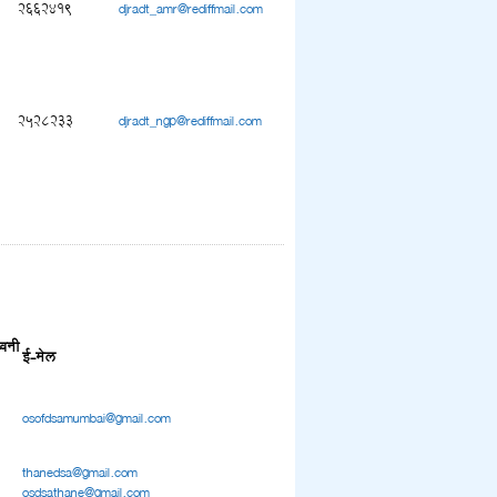
2662419
djradt_amr@rediffmail.com
2528233
djradt_ngp@rediffmail.com
्वनी
ई-मेल
osofdsamumbai@gmail.com
thanedsa@gmail.com
osdsathane@gmail.com