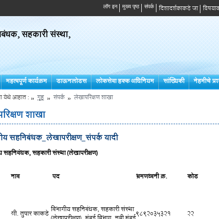
दिशादर्शकाकडे जा
विषयाक
ंधक, सहकारी संस्था,
महत्वपूर्ण कार्यक्रम
डाऊनलोडस
लोकसेवा हक्क अधिनियम
सांख्यिकी
नेहमीचे प्रश
ा येथे आहात :
गृह
संपर्क
लेखापरिक्षण शाखा
परिक्षण शाखा
ीय सहनिबंधक_लेखापरीक्षण_संपर्क यादी
य सहनिबंधक, सहकारी संस्था (लेखापरीक्षण)
नाव
पद
भ्रमणध्वनी क्र.
कोड
विभागीय सहनिबंधक, सहकारी संस्था
श्री. तुषार काकडे
9892035321
22
(लेखापरीक्षण), मुंबई विभाग, नवी मुंबई