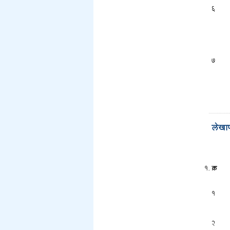
6
7
लेखाप
क्र
1
2