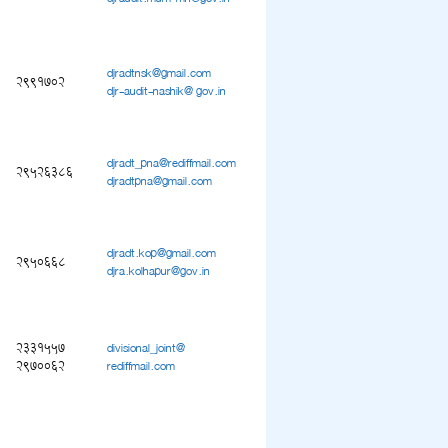
djradtnsk@gmail.com
2991702
djr-audit-nashik@ gov.in
djradt_pna@rediffmail.com
29526386
djradtpna@gmail.com
djradt.kop@gmail.com
2950668
djra.kolhapur@gov.in
2331557
divisional_joint@
2970062
rediffmail.com