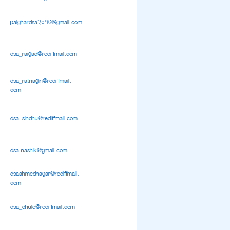
palghardsa2017@gmail.com
dsa_raigad@rediffmail.com
dsa_ratnagiri@rediffmail.
com
dsa_sindhu@rediffmail.com
dsa.nashik@gmail.com
dsaahmednagar@rediffmail.
com
dsa_dhule@rediffmail.com