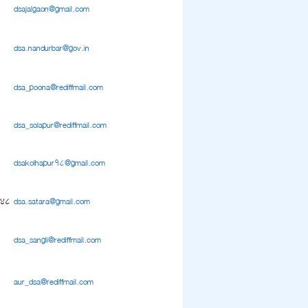
dsajalgaon@gmail.com
dsa.nandurbar@gov.in
dsa_poona@rediffmail.com
dsa_solapur@rediffmail.com
dsakolhapur18@gmail.com
248
dsa.satara@gmail.com
dsa_sangli@rediffmail.com
aur_dsa@rediffmail.com