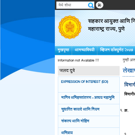
🎤
सहकार आयुक्त आणि निब
महाराष्ट्र राज्य, पुणे
मुखपृष्ठ
आमच्याविषयी
व्हिजन डॉक्युमेंट २०४७
Information not Available !!!
तुम्ही आत
लेखा
जलद दुवे
EXPRESSION OF INTEREST (EOI)
विभाग
विभागी
मानिव अभिहस्तांतरण - प्रत्यय महाभुमि
सुधारित कायदे आणि नियम
क्र.
संकल्प आणि मोहिम
अभिप्राय
1