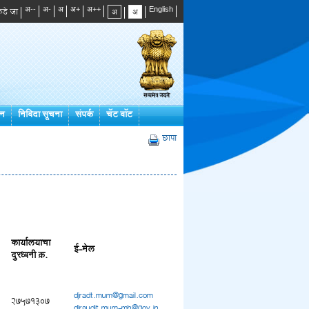
डे जा
्न
निविदा सूचना
संपर्क
चॅट बॉट
छापा
कार्यालयाचा
ई-मेल
दुरध्वनी क्र.
djradt.mum@gmail.com
27571307
djraudit.mum-mh@gov.in