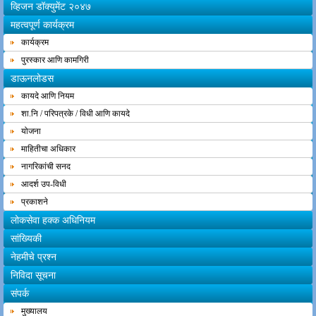
व्हिजन डॉक्युमेंट २०४७
महत्वपूर्ण कार्यक्रम
कार्यक्रम
पुरस्कार आणि कामगिरी
डाऊनलोडस
कायदे आणि नियम
शा.नि / परिपत्रके / विधी आणि कायदे
योजना
माहितीचा अधिकार
नागरिकांची सनद
आदर्श उप-विधी
प्रकाशने
लोकसेवा हक्क अधिनियम
सांख्यिकी
नेहमीचे प्रश्न
निविदा सूचना
संपर्क
मुख्यालय